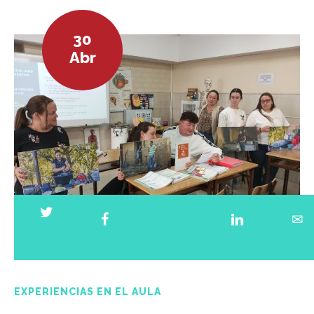
30
Abr
X
Pinterest
Facebook
LinkedIn
Emai
(Twitter)
EXPERIENCIAS EN EL AULA